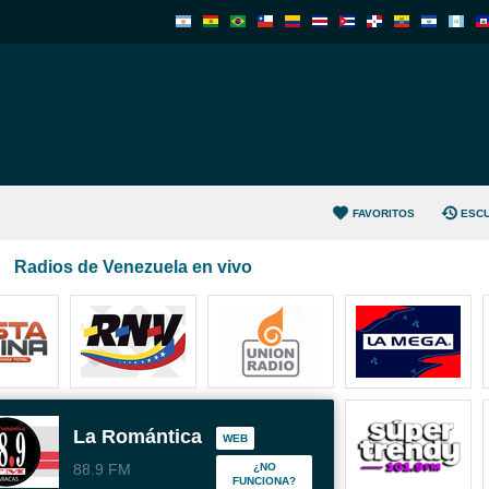
FAVORITOS
ESC
Radios de Venezuela en vivo
La Romántica
WEB
88.9 FM
¿NO
FUNCIONA?