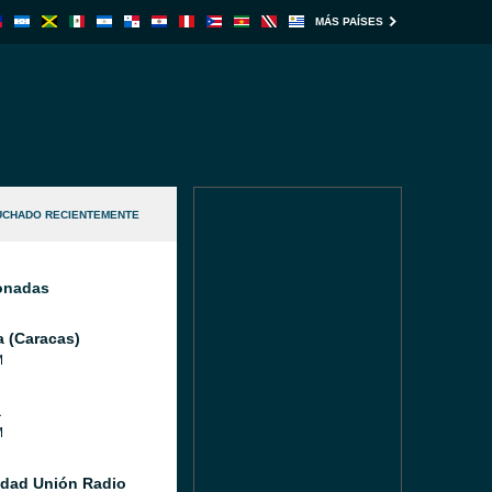
MÁS PAÍSES
UCHADO RECIENTEMENTE
ionadas
a (Caracas)
M
a
M
idad Unión Radio