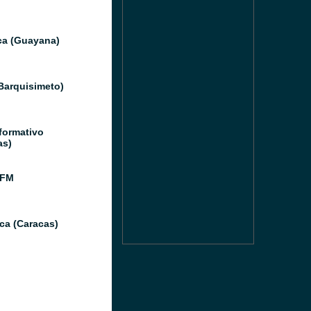
ica (Guayana)
(Barquisimeto)
formativo
as)
 FM
ca (Caracas)