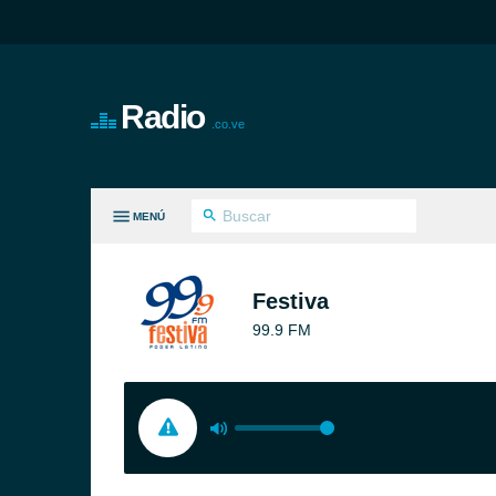
Radio
.co.ve
MENÚ
S GÉNEROS
Festiva
99.9 FM