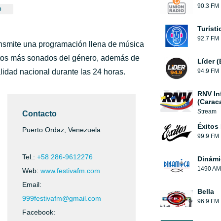
90.3 FM
0
Turíst
92.7 FM
ansmite una programación llena de música
xitos más sonados del género, además de
Líder 
lidad nacional durante las 24 horas.
94.9 FM
RNV In
(Carac
Stream
Contacto
Éxitos
Puerto Ordaz, Venezuela
99.9 FM
Tel.:
+58 286-9612276
Dinámi
1490 AM
Web:
www.festivafm.com
Email:
Bella
999festivafm@gmail.com
96.9 FM
Facebook: