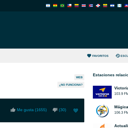
FAVORITOS
ESC
Estaciones relac
WEB
¿NO FUNCIONA?
Victori
103.9 F
Mágic
Me gusta (
1655
)
(
30
)
106.3 F
Actual