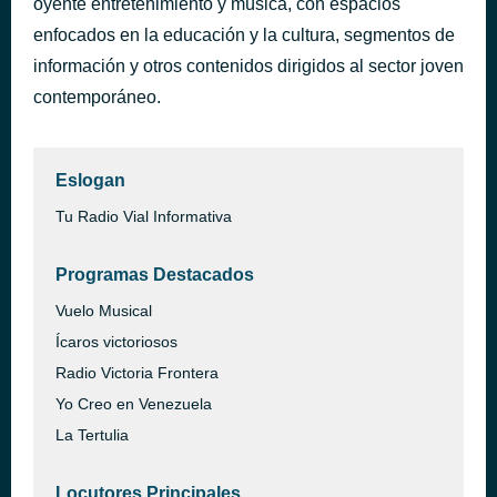
oyente entretenimiento y música, con espacios
mixito
enfocados en la educación y la cultura, segmentos de
hace 8 horas
Dj Remo
información y otros contenidos dirigidos al sector joven
contemporáneo.
Eslogan
Tu Radio Vial Informativa
Programas Destacados
Vuelo Musical
Ícaros victoriosos
Radio Victoria Frontera
Yo Creo en Venezuela
La Tertulia
Locutores Principales