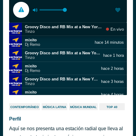
Groovy Disco and RB Mix at a New York Basement
En vivo
Tinzo
mixito
hace 14 minutos
Dj Remo
Groovy Disco and RB Mix at a New York Basement
hace 1 hora
Tinzo
mixito
hace 2 horas
Dj Remo
Groovy Disco and RB Mix at a New York Basement
hace 3 horas
Tinzo
mixito
hace 4 horas
Dj Remo
Groovy Disco and RB Mix at a New York Basement
hace 5 horas
CONTEMPORÁNEO
MÚSICA LATINA
MÚSICA MUNDIAL
TOP 40
Tinzo
mixito
Perfil
hace 6 horas
Dj Remo
Aquí se nos presenta una estación radial que lleva al
Groovy Disco and RB Mix at a New York Basement
hace 7 horas
Tinzo