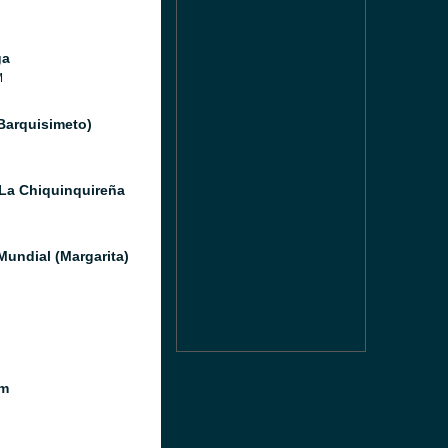
ga
M
(Barquisimeto)
La Chiquinquireña
Mundial (Margarita)
m