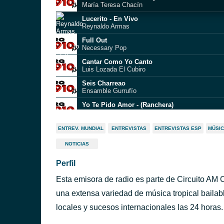
María Teresa Chacín
Lucerito - En Vivo
Reynaldo Armas
Full Out
Necessary Pop
Cantar Como Yo Canto
Luis Lozada El Cubiro
Seis Charreao
Ensamble Gurrufío
Yo Te Pido Amor - (Ranchera)
Yuri
Refranero No.3
ENTREV. MUNDIAL
ENTREVISTAS
ENTREVISTAS ESP
MÚSIC
Jesus Moreno
NOTICIAS
Viejo Amigo
Iván José
Perfil
Full Out
Necessary Pop
Esta emisora de radio es parte de Circuito AM 
Es Verdad
una extensa variedad de música tropical bailabl
Huascar Barradas
locales y sucesos internacionales las 24 horas.