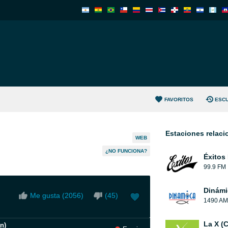
FAVORITOS
ESC
Estaciones relac
WEB
¿NO FUNCIONA?
Éxitos
99.9 FM
Dinámi
Me gusta (
2056
)
(
45
)
1490 AM
La X (
n)