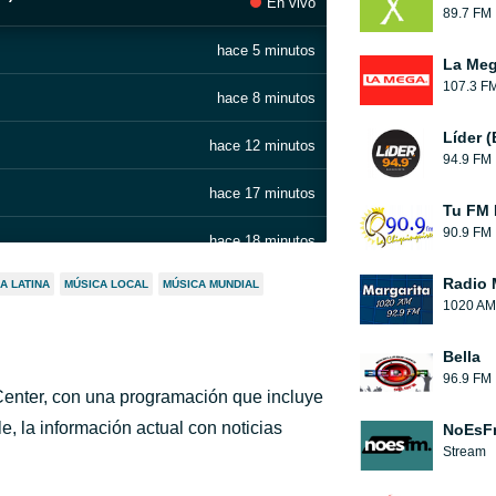
En vivo
89.7 FM
hace 5 minutos
La Me
107.3 F
hace 8 minutos
Líder 
hace 12 minutos
94.9 FM
hace 17 minutos
Tu FM 
90.9 FM
hace 18 minutos
Radio 
A LATINA
MÚSICA LOCAL
MÚSICA MUNDIAL
hace 33 minutos
1020 AM
hace 43 minutos
Bella
96.9 FM
hace 50 minutos
Center, con una programación que incluye
e, la información actual con noticias
NoEsF
hace 51 minutos
Stream