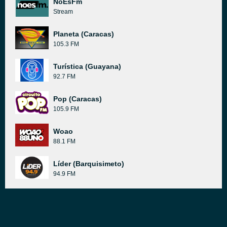
NoEsFm
Stream
Planeta (Caracas)
105.3 FM
Turística (Guayana)
92.7 FM
Pop (Caracas)
105.9 FM
Woao
88.1 FM
Líder (Barquisimeto)
94.9 FM