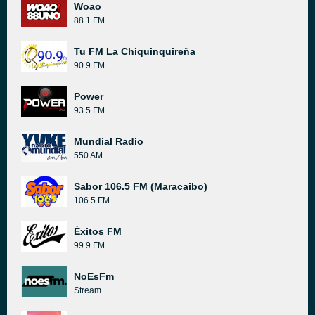
Woao
88.1 FM
Tu FM La Chiquinquireña
90.9 FM
Power
93.5 FM
Mundial Radio
550 AM
Sabor 106.5 FM (Maracaibo)
106.5 FM
Éxitos FM
99.9 FM
NoEsFm
Stream