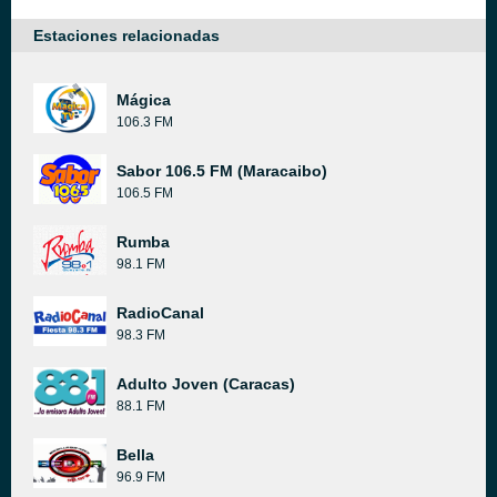
Estaciones relacionadas
Mágica
106.3 FM
Sabor 106.5 FM (Maracaibo)
106.5 FM
Rumba
98.1 FM
RadioCanal
98.3 FM
Adulto Joven (Caracas)
88.1 FM
Bella
96.9 FM