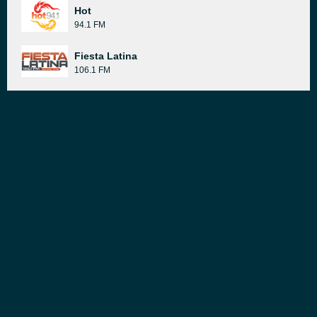
Hot
94.1 FM
Fiesta Latina
106.1 FM