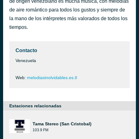
de origen venezolano es mucha música, con melodías
El amante
de aire romántico para todos los gustos y siempre de
dentro de 4.132 segundos
Paco Stanley
la mano de los intérpretes más valorados de todos los
tiempos.
Contacto
Venezuela
Web:
melodiasinolvidables.es.tl
Estaciones relacionadas
Tama Stereo (San Cristobal)
103.9 FM