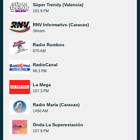
Súper Trendy (Valencia)
101.9 FM
RNV Informativo (Caracas)
Stream
Radio Rumbos
670 AM
RadioCanal
98.3 FM
La Mega
107.3 FM
Radio María (Caracas)
1450 AM
Onda La Superestación
107.9 FM