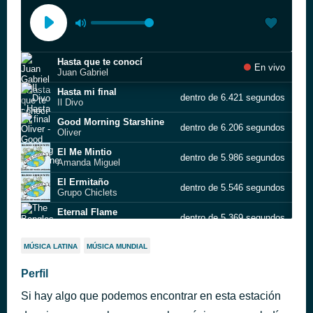
Hasta que te conocí
En vivo
Juan Gabriel
Hasta mi final
dentro de 6.421 segundos
Il Divo
Good Morning Starshine
dentro de 6.206 segundos
Oliver
El Me Mintio
dentro de 5.986 segundos
Amanda Miguel
El Ermitaño
dentro de 5.546 segundos
Grupo Chiclets
Eternal Flame
dentro de 5.369 segundos
The Bangles
Eres toda una mujer
dentro de 5.143 segundos
MÚSICA LATINA
MÚSICA MUNDIAL
Albert Hammond
Epitaph
Perfil
dentro de 4.761 segundos
King Crimson
Si hay algo que podemos encontrar en esta estación
El Cigarrillo
dentro de 4.503 segundos
Ana Gabriel