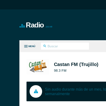
Radio
.co.ve
MENÚ
S GÉNEROS
Castan FM (Trujillo)
98.3 FM
Sin audio durante más de un mes, 
semanalmente