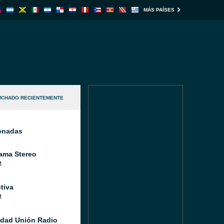
MÁS PAÍSES
UCHADO RECIENTEMENTE
ionadas
ama Stereo
M
tiva
M
idad Unión Radio