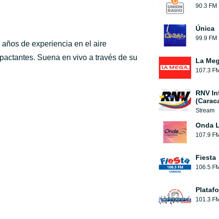
90.3 FM
Única
99.9 FM
 años de experiencia en el aire
pactantes. Suena en vivo a través de su
La Me
107.3 F
RNV In
(Carac
Stream
Onda L
107.9 F
Fiesta
106.5 F
Plataf
101.3 F