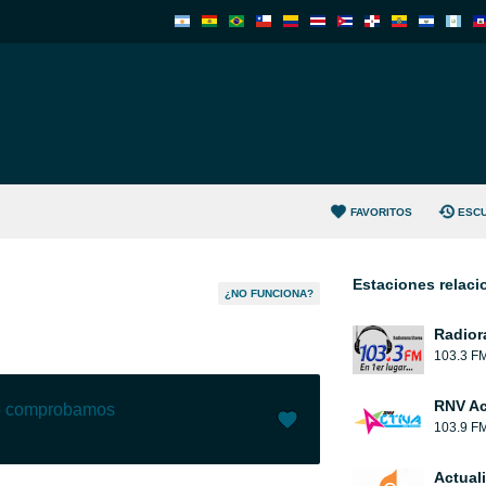
FAVORITOS
ESC
Estaciones relac
¿NO FUNCIONA?
Radior
103.3 F
RNV Ac
lo comprobamos
103.9 F
Me gusta (
4
)
(
0
)
Actual