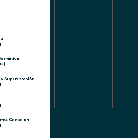
ga
M
formativo
as)
a Superestación
M
M
orma Conexion
M