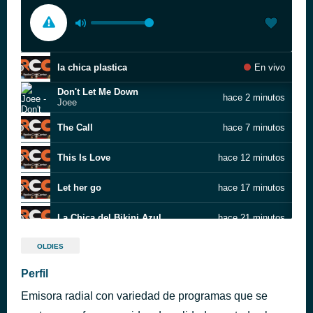
la chica plastica
En vivo
Don't Let Me Down
hace 2 minutos
Joee
The Call
hace 7 minutos
This Is Love
hace 12 minutos
Let her go
hace 17 minutos
La Chica del Bikini Azul
hace 21 minutos
Web Cam
hace 26 minutos
OLDIES
Perfil
Dios me oyó
hace 31 minutos
Emisora radial con variedad de programas que se
Radioactive
hace 38 minutos