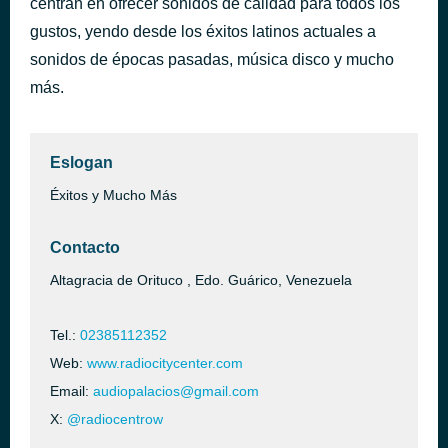
centran en ofrecer sonidos de calidad para todos los
gustos, yendo desde los éxitos latinos actuales a
Call Me Maybe
hace 43 minutos
sonidos de épocas pasadas, música disco y mucho
más.
Eslogan
Éxitos y Mucho Más
Contacto
Altagracia de Orituco , Edo. Guárico, Venezuela
Tel.:
02385112352
Web:
www.radiocitycenter.com
Email:
audiopalacios@gmail.com
X:
@radiocentrow