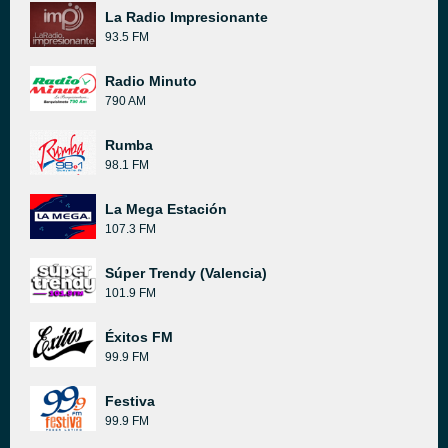
La Radio Impresionante
93.5 FM
Radio Minuto
790 AM
Rumba
98.1 FM
La Mega Estación
107.3 FM
Súper Trendy (Valencia)
101.9 FM
Éxitos FM
99.9 FM
Festiva
99.9 FM