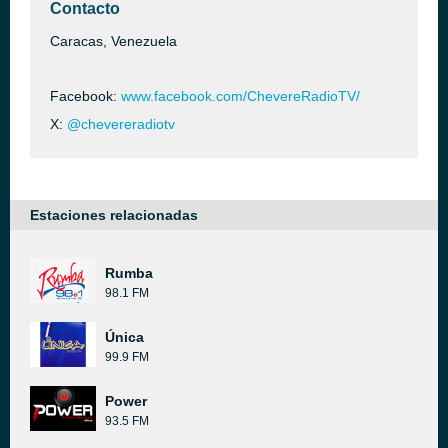
Contacto
Caracas, Venezuela
Facebook:
www.facebook.com/ChevereRadioTV/
X:
@chevereradiotv
Estaciones relacionadas
Rumba
98.1 FM
Única
99.9 FM
Power
93.5 FM