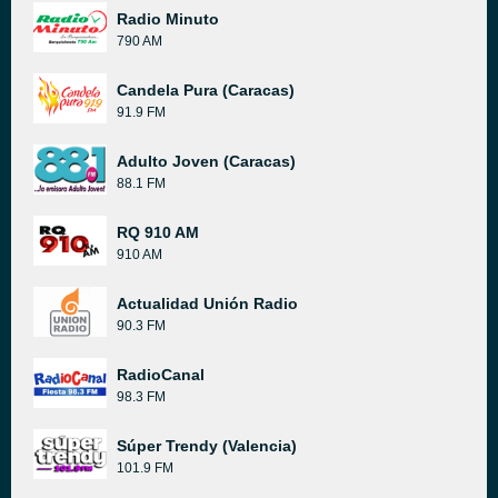
Radio Minuto
790 AM
Candela Pura (Caracas)
91.9 FM
Adulto Joven (Caracas)
88.1 FM
RQ 910 AM
910 AM
Actualidad Unión Radio
90.3 FM
RadioCanal
98.3 FM
Súper Trendy (Valencia)
101.9 FM