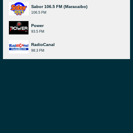
Sabor 106.5 FM (Maracaibo)
106.5 FM
Power
93.5 FM
RadioCanal
98.3 FM