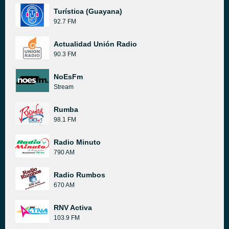
Turística (Guayana)
92.7 FM
Actualidad Unión Radio
90.3 FM
NoEsFm
Stream
Rumba
98.1 FM
Radio Minuto
790 AM
Radio Rumbos
670 AM
RNV Activa
103.9 FM