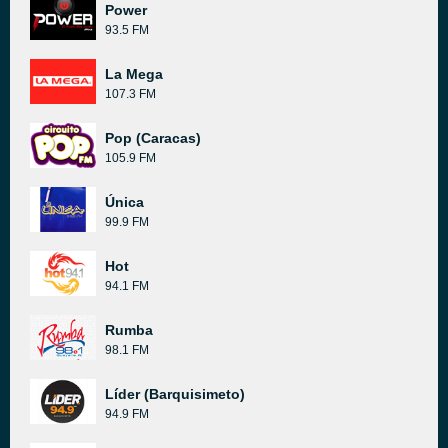
Power
93.5 FM
La Mega
107.3 FM
Pop (Caracas)
105.9 FM
Única
99.9 FM
Hot
94.1 FM
Rumba
98.1 FM
Líder (Barquisimeto)
94.9 FM