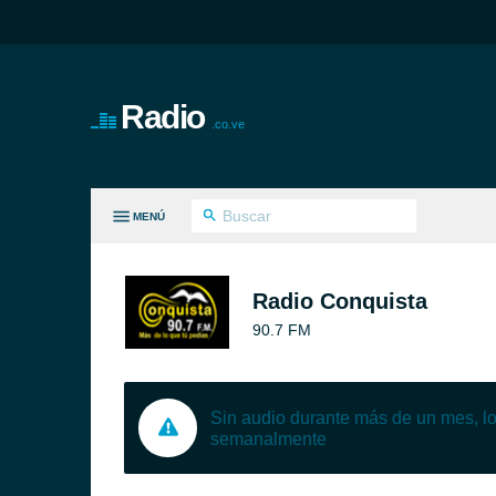
Radio
.co.ve
MENÚ
S GÉNEROS
Radio Conquista
90.7 FM
Sin audio durante más de un mes, 
semanalmente