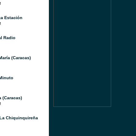
M
a Estación
M
l Radio
María (Caracas)
Minuto
a (Caracas)
M
La Chiquinquireña