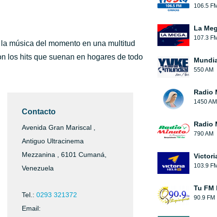
106.5 F
La Meg
107.3 F
o la música del momento en una multitud
on los hits que suenan en hogares de todo
Mundia
550 AM
Radio 
1450 AM
Contacto
Radio 
Avenida Gran Mariscal ,
790 AM
Antiguo Ultracinema
Mezzanina , 6101 Cumaná,
Victori
103.9 F
Venezuela
Tu FM 
Tel.:
0293 321372
90.9 FM
Email: