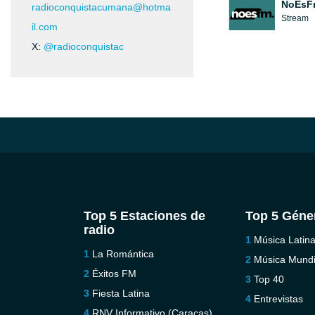
NoEsF
radioconquistacumana@hotma
Stream
il.com
X:
@radioconquistac
Top 5 Estaciones de
Top 5 Géne
radio
Música Latin
La Romántica
Música Mundi
Éxitos FM
Top 40
Fiesta Latina
Entrevistas
RNV Informativo (Caracas)