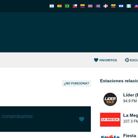
FAVORITOS
ESC
Estaciones relac
¿NO FUNCIONA?
Líder 
94.9 FM
La Me
lo comprobamos
107.3 F
Me gusta (
0
)
(
0
)
Fiesta