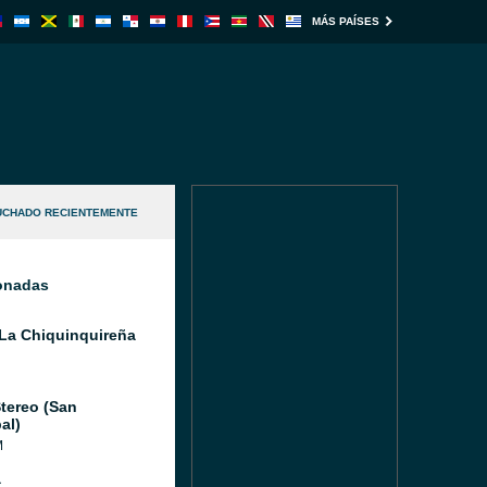
MÁS PAÍSES
UCHADO RECIENTEMENTE
ionadas
La Chiquinquireña
tereo (San
al)
M
a