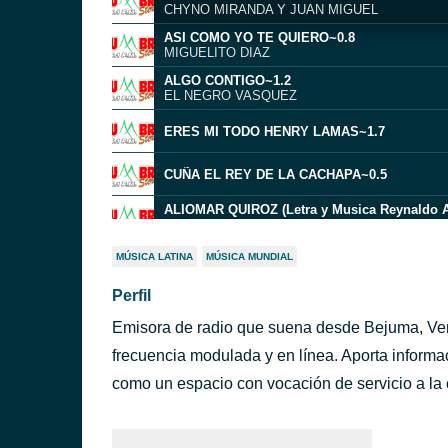
CHYNO MIRANDA Y JUAN MIGUEL
ASI COMO YO TE QUIERO~0.8
MIGUELITO DIAZ
ALGO CONTIGO~1.2
EL NEGRO VASQUEZ
ERES MI TODO HENRY LAMAS~1.7
CUÑA EL REY DE LA CACHAPA~0.5
ALIOMAR QUIROZ (Letra y Musica Reynaldo 
CONTIGO
POR LAS MUJERES~1.2
MÚSICA LATINA
MÚSICA MUNDIAL
ALEJANDRO RONDON
Perfil
ROGELIO ORTIZ~1.1
HOLOCAUSTO DE AMOR
Emisora de radio que suena desde Bejuma, Vene
FERNANDO TOVAR LO MAS IMPORTANTE~1.
frecuencia modulada y en línea. Aporta informa
FERNANDO TOVAR~1.5
como un espacio con vocación de servicio a la
A TIEMPO COMPLETO