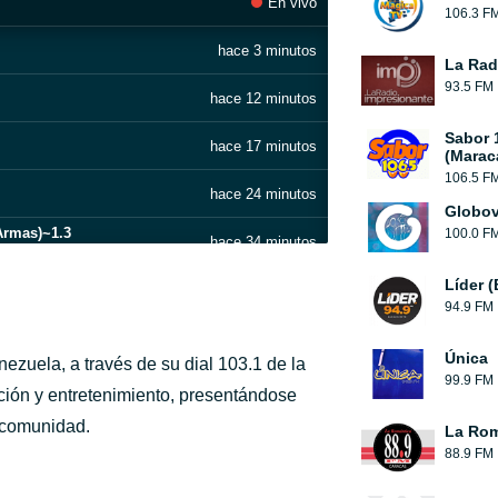
En vivo
106.3 F
hace 3 minutos
La Rad
93.5 FM
hace 12 minutos
Sabor 
hace 17 minutos
(Marac
106.5 F
hace 24 minutos
Globov
Armas)~1.3
100.0 F
hace 34 minutos
Líder 
hace 40 minutos
94.9 FM
hace 46 minutos
Única
zuela, a través de su dial 103.1 de la
99.9 FM
3
hace 53 minutos
ción y entretenimiento, presentándose
 comunidad.
La Rom
hace 57 minutos
88.9 FM