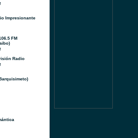
M
io Impresionante
106.5 FM
aibo)
M
isión Radio
M
(Barquisimeto)
ántica