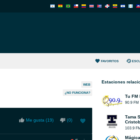
FAVORITOS
ESC
Estaciones relac
WEB
¿NO FUNCIONA?
Tu FM 
90.9 FM
Tama S
Me gusta (
19
)
(
0
)
Cristob
103.9 F
Mágic