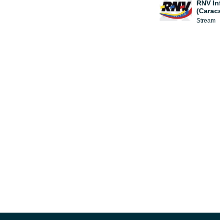
RNV In
(Carac
Stream