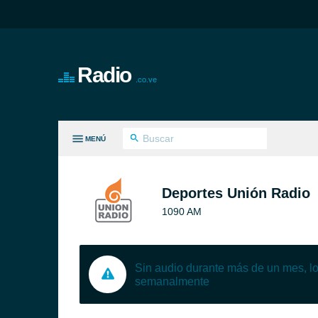
Radio
.co.ve
MENÚ
S GÉNEROS
Deportes Unión Radio
1090 AM
Sin audio durante más de un mes, 
semanalmente