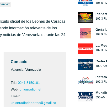
106.5 F
 DEPORT
Planet
105.3 F
rcuito oficial de los Leones de Caracas,
ndo información relevante de los
Onda L
y noticias de Venezuela durante las 24
107.9 F
La Me
107.3 F
Radio 
Contacto
1020 AM
Valencia, Venezuela
Plataf
101.3 F
Tel.:
0241 5150101
Web:
unionradio.net
Mundia
Email:
550 AM
unionradiodeportes@gmail.co