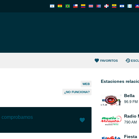
FAVORITOS
ESC
Estaciones relac
WEB
¿NO FUNCIONA?
Bella
96.9 FM
Radio 
lo comprobamos
790 AM
Me gusta (
2205
)
(
54
)
Fiesta