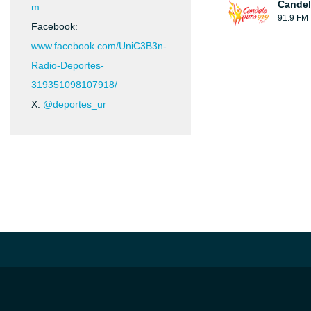
Candel
m
91.9 FM
Facebook:
www.facebook.com/UniC3B3n-
Radio-Deportes-
319351098107918/
X:
@deportes_ur