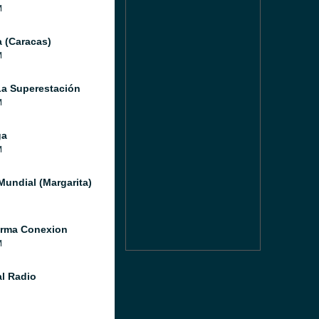
M
a (Caracas)
M
a Superestación
M
ga
M
Mundial (Margarita)
orma Conexion
M
l Radio