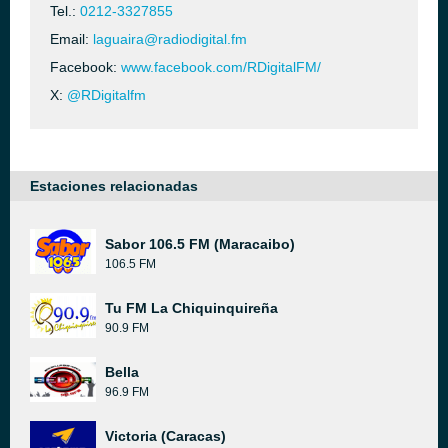
Tel.:
0212-3327855
Email:
laguaira@radiodigital.fm
Facebook:
www.facebook.com/RDigitalFM/
X:
@RDigitalfm
Estaciones relacionadas
Sabor 106.5 FM (Maracaibo)
106.5 FM
Tu FM La Chiquinquireña
90.9 FM
Bella
96.9 FM
Victoria (Caracas)