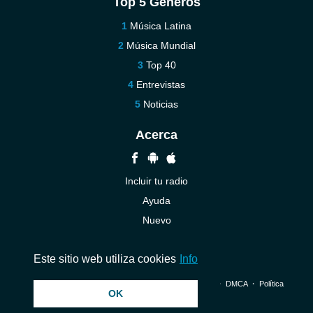
Top 5 Géneros
Música Latina
Música Mundial
Top 40
Entrevistas
Noticias
Acerca
Incluir tu radio
Ayuda
Nuevo
Contáctenos
Este sitio web utiliza cookies
Info
© 2026 InstantAudio. Reservados todos los derechos. ・
DMCA
・
Política
OK
de privacidad