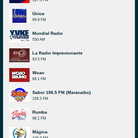
107.3 FM
Única
99.9 FM
Mundial Radio
550 AM
La Radio Impresionante
93.5 FM
Woao
88.1 FM
Sabor 106.5 FM (Maracaibo)
106.5 FM
Rumba
98.1 FM
Mágica