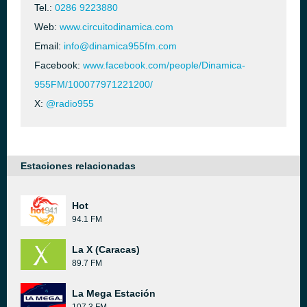
Tel.:
0286 9223880
Web:
www.circuitodinamica.com
Email:
info@dinamica955fm.com
Facebook:
www.facebook.com/people/Dinamica-
955FM/100077971221200/
X:
@radio955
Estaciones relacionadas
Hot
94.1 FM
La X (Caracas)
89.7 FM
La Mega Estación