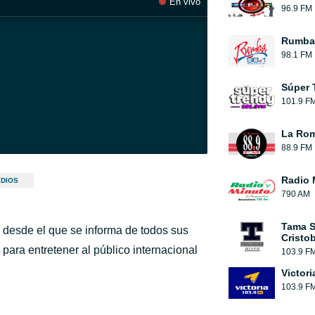
En vivo
96.9 FM
Rumba
98.1 FM
Súper 
101.9 F
La Rom
88.9 FM
Radio 
DIOS
790 AM
Tama S
, desde el que se informa de todos sus
Cristob
para entretener al público internacional
103.9 F
Victori
103.9 F