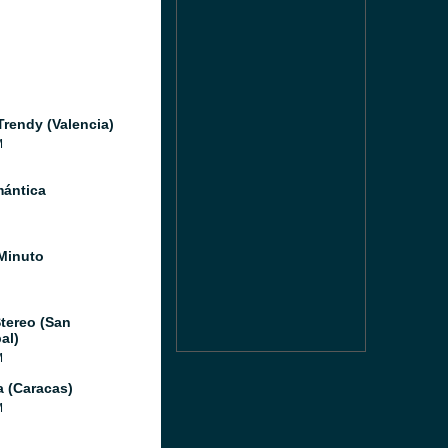
Trendy (Valencia)
M
ántica
Minuto
tereo (San
al)
M
a (Caracas)
M