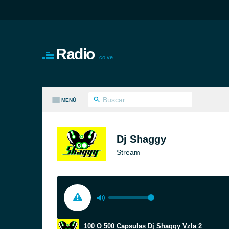
Radio
.co.ve
MENÚ
S GÉNEROS
Dj Shaggy
Stream
100 O 500 Capsulas Dj Shaggy Vzla 2