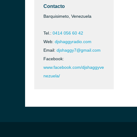
Contacto
Barquisimeto, Venezuela
Tel.:
0414 056 60 42
Web:
djshaggyradio.com
Email:
djshaggy7@gmail.com
Facebook:
www.facebook.com/djshaggyve
nezuela/