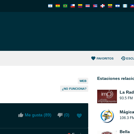
FAVORITOS
ESC
Estaciones relac
WEB
¿NO FUNCIONA?
La Rad
93.5 FM
Mágic
Me gusta (
89
)
(
0
)
106.3 F
Bella