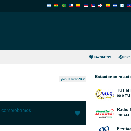
FAVORITOS
ESC
Estaciones relac
¿NO FUNCIONA?
Tu FM 
90.9 FM
Radio 
lo comprobamos
790 AM
Me gusta (
60
)
(
2
)
Festiv