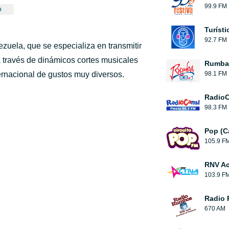
99.9 FM
0
Turíst
92.7 FM
ezuela, que se especializa en transmitir
 través de dinámicos cortes musicales
Rumba
ernacional de gustos muy diversos.
98.1 FM
RadioC
98.3 FM
Pop (C
105.9 F
RNV Ac
103.9 F
Radio
670 AM