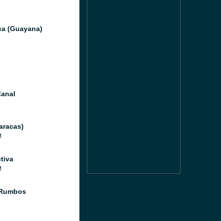
ica (Guayana)
anal
aracas)
M
tiva
M
 Rumbos