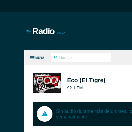
Radio
.co.ve
MENÚ
S GÉNEROS
Eco (El Tigre)
92.1 FM
Sin audio durante más de un mes, 
semanalmente