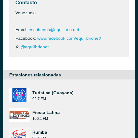
Contacto
Venezuela
Email:
escribenos@equilibrio.net
Facebook:
www.facebook.com/equilibrionet/
X:
@equilibrionet
Estaciones relacionadas
Turística (Guayana)
92.7 FM
Fiesta Latina
106.1 FM
Rumba