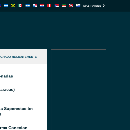
MÁS PAÍSES
UCHADO RECIENTEMENTE
ionadas
Caracas)
a Superestación
M
orma Conexion