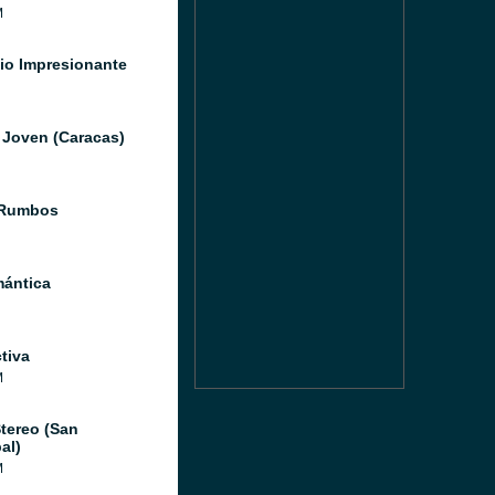
M
io Impresionante
 Joven (Caracas)
 Rumbos
ántica
tiva
M
tereo (San
al)
M