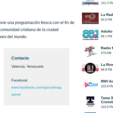
101.3 F
La Rad
93.5 FM
one una programación fresca con el fin de
a comunidad cristiana de la ciudad
Adulto
ares del mundo.
88.1 FM
Radio
670 AM
Contacto
La Rom
Valencia, Venezuela
88.9 FM
Facebook:
RNV Ac
103.9 F
www.facebook.com/specialmag
azine/
Tama S
Cristob
103.9 F