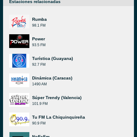
Estaciones relacionadas
Rumba
98.1 FM
Power
93.5 FM
Turística (Guayana)
92.7 FM
Dinámica (Caracas)
1490 AM
Súper Trendy (Valencia)
101.9 FM
Tu FM La Chiquinquireña
90.9 FM
NoEsFm