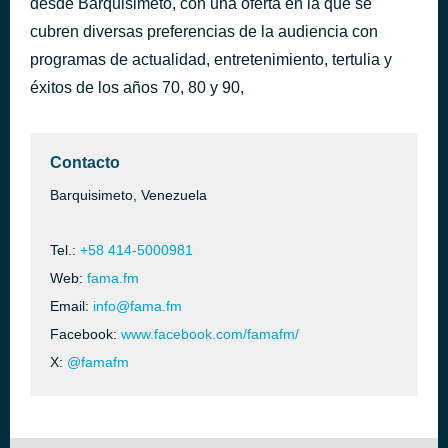
desde Barquisimeto, con una oferta en la que se
cubren diversas preferencias de la audiencia con
Sonando: Semana santa en Achaguas / VIBRA VENEZUELA . .
hace 1 día
programas de actualidad, entretenimiento, tertulia y
éxitos de los años 70, 80 y 90,
Contacto
Barquisimeto, Venezuela
Tel.:
+58 414-5000981
Web:
fama.fm
Email:
info@fama.fm
Facebook:
www.facebook.com/famafm/
X:
@famafm