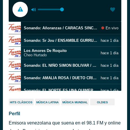
Sonando: Añoranzas / CARACAS SINCRONICA . .
En vivo
Sonando: Sr Jou / ENSAMBLE GURRUFIO . .
hace 1 día
Los Amores De Roquito
hace 1 día
Cheo Hurtado
Sonando: EL NIÑO SIMON BOLIVAR / NATALIA DIAZ, IVAN PEREZ ROSSI . .
hace 1 día
Sonando: AMALIA ROSA / DUETO CRIOLLISIMO . .
hace 1 día
Sonando: EL NORTE ES UNA QUIMERA / HUASCAR BARRADAS . .
hace 1 día
Sonando: Zumba que zumba / JORGE GLEM, EDWARD RAMÍREZ, HE . .
hace 1 día
HITS CLÁSICOS
MÚSICA LATINA
MÚSICA MUNDIAL
OLDIES
Perfil
Sonando: DESESPERANZA / ILAN CHESTER . .
hace 1 día
Emisora venezolana que suena en el 98.1 FM y online
Sonando: AÑORANZAS / HENRY RUBIO . .
hace 1 día