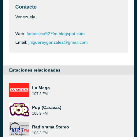
Contacto
Venezuela
Web:
fantastica927fm.blogspot.com
Email:
jhiguereygonzalez@gmail.com
Estaciones relacionadas
La Mega
107.3 FM
Pop (Caracas)
105.9 FM
Radiorama Stereo
103.3 FM