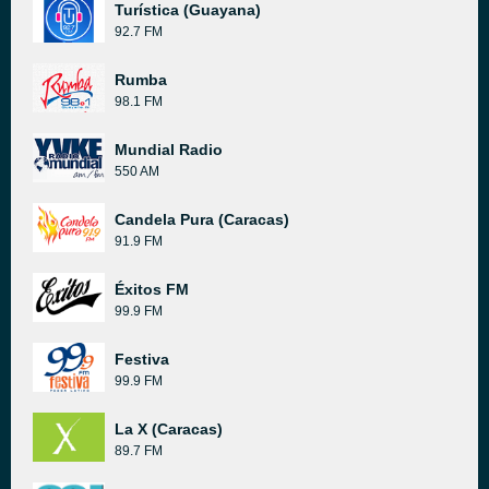
Turística (Guayana)
92.7 FM
Rumba
98.1 FM
Mundial Radio
550 AM
Candela Pura (Caracas)
91.9 FM
Éxitos FM
99.9 FM
Festiva
99.9 FM
La X (Caracas)
89.7 FM