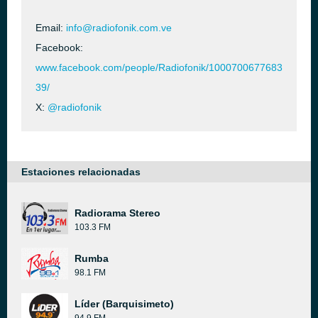
Email:
info@radiofonik.com.ve
Facebook:
www.facebook.com/people/Radiofonik/1000700677683
39/
X:
@radiofonik
Estaciones relacionadas
Radiorama Stereo
103.3 FM
Rumba
98.1 FM
Líder (Barquisimeto)