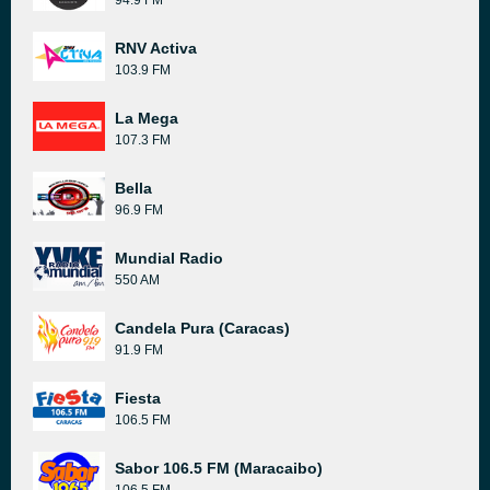
94.9 FM
RNV Activa
103.9 FM
La Mega
107.3 FM
Bella
96.9 FM
Mundial Radio
550 AM
Candela Pura (Caracas)
91.9 FM
Fiesta
106.5 FM
Sabor 106.5 FM (Maracaibo)