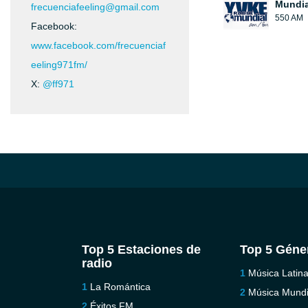
Mundia
frecuenciafeeling@gmail.com
550 AM
Facebook:
www.facebook.com/frecuenciaf
eeling971fm/
X:
@ff971
Top 5 Estaciones de
Top 5 Géne
radio
Música Latin
La Romántica
Música Mundi
Éxitos FM