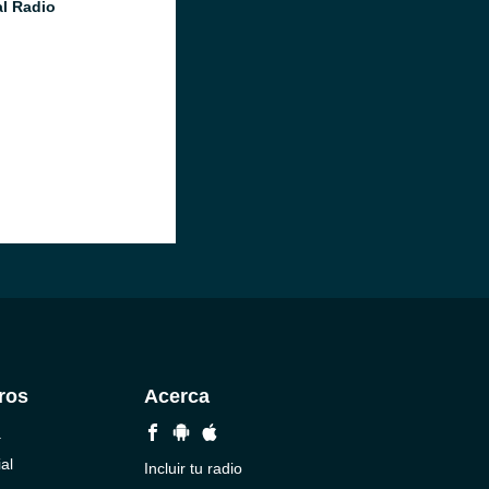
l Radio
ros
Acerca
a
al
Incluir tu radio