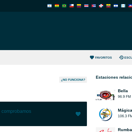
FAVORITOS
ESC
Estaciones relac
¿NO FUNCIONA?
Bella
96.9 FM
Mágic
lo comprobamos
106.3 F
Me gusta (
42
)
(
0
)
Rumba