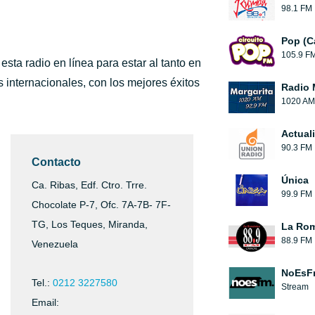
98.1 FM
Pop (C
105.9 F
sta radio en línea para estar al tanto en
 internacionales, con los mejores éxitos
Radio 
1020 AM
Actual
90.3 FM
Contacto
Única
Ca. Ribas, Edf. Ctro. Trre.
99.9 FM
Chocolate P-7, Ofc. 7A-7B- 7F-
TG, Los Teques, Miranda,
La Rom
88.9 FM
Venezuela
NoEsF
Tel.:
0212 3227580
Stream
Email: