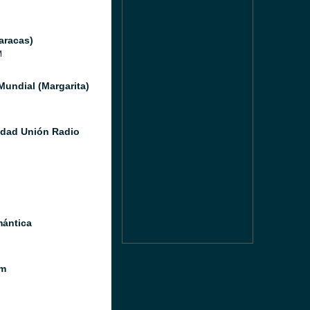
aracas)
M
Mundial (Margarita)
idad Unión Radio
ántica
m