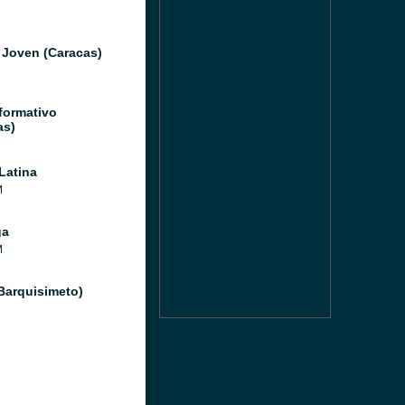
 Joven (Caracas)
formativo
as)
Latina
M
ga
M
(Barquisimeto)