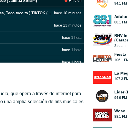
0 ( AutoDJ Stream)
En vivo
94.1 FM
Dembow Mix ( Se acabo la cuarentena, Trap pea, Toco toco to ) TIKTOK ( AutoDJ Stream)
hace 10 minutos
Adulto
88.1 FM
hace 23 minutos
RNV In
hace 1 hora
(Carac
Stream
hace 1 hora
Fiesta 
106.1 F
hace 1 hora
La Me
hace 1 hora
107.3 F
hace 1 hora
Líder 
ela, que opera a través de internet para
94.9 FM
hace 1 hora
do una amplia selección de hits musicales
Woao
hace 1 hora
88.1 FM