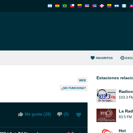
FAVORITOS
ESC
Estaciones relac
WEB
¿NO FUNCIONA?
Radior
103.3 F
La Rad
Me gusta (
28
)
(
0
)
93.5 FM
Hot