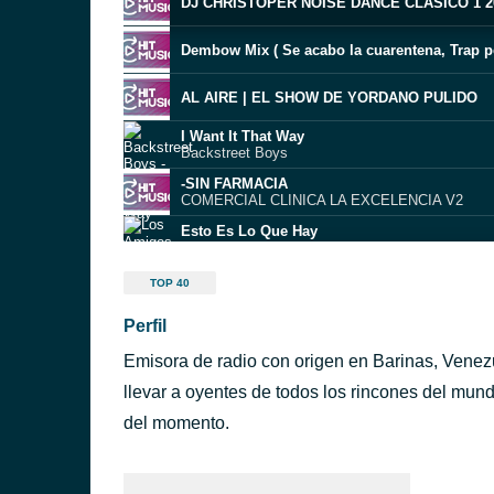
DJ CHRISTOPER NOISE DANCE CLASICO 1 202
AL AIRE | EL SHOW DE YORDANO PULIDO
I Want It That Way
Backstreet Boys
-SIN FARMACIA
COMERCIAL CLINICA LA EXCELENCIA V2
Esto Es Lo Que Hay
Los Amigos Invisibles
Sugar
TOP 40
Flo Rida
Perfil
Donde vives el momento Hit Music
Jingles Jueves de TBT
Emisora de radio con origen en Barinas, Venezu
Te Dedico
Carlos Vives
llevar a oyentes de todos los rincones del mun
Ai Se Eu Te Pego 2012
del momento.
Michel Telo