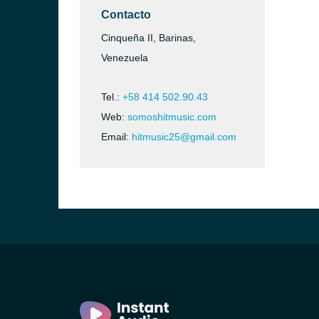
Contacto
Cinqueña II, Barinas,
Venezuela
Tel.:
+58 414 502.90.43
Web:
somoshitmusic.com
Email:
hitmusic25@gmail.com