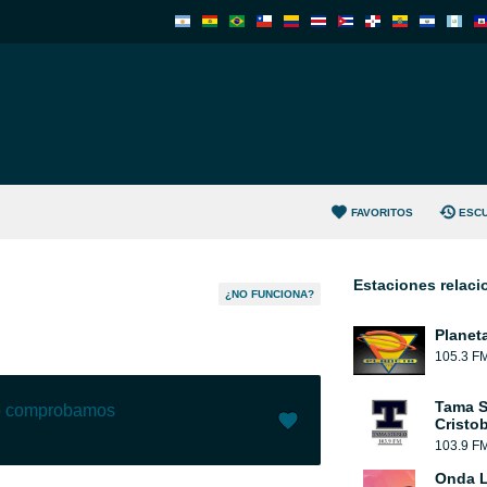
FAVORITOS
ESC
Estaciones relac
¿NO FUNCIONA?
Planet
105.3 F
Tama S
lo comprobamos
Cristob
103.9 F
Me gusta (
22
)
(
3
)
Onda L