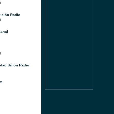
M
isión Radio
M
anal
M
idad Unión Radio
m