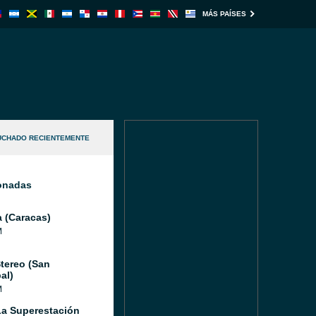
MÁS PAÍSES
UCHADO RECIENTEMENTE
ionadas
a (Caracas)
M
tereo (San
al)
M
a Superestación