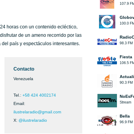
107.9 F
Globov
100.0 F
24 horas con un contenido ecléctico,
disfrutar de un ameno recorrido por las
RadioC
 del país y espectáculos interesantes.
98.3 FM
Fiesta
106.5 F
Contacto
Actual
Venezuela
90.3 FM
Tel.:
+58 424 4002174
NoEsF
Stream
Email:
ilustrelaradio@gmail.com
Bella
X:
@ilustrelaradio
96.9 FM