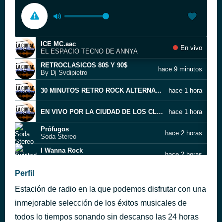
ICE MC.aac
En vivo
EL ESPACIO TECNO DE ANNYA
RETROCLASICOS 80$ Y 90$
hace 9 minutos
By Dj Svdipietro
30 MINUTOS RETRO ROCK ALTERNATIVO 90S Y 2000 (2).aac
hace 1 hora
EN VIVO POR LA CIUDAD DE LOS CLÁSICOS (MANÁ_ SODA STEREO_ LOS PERICOS).aac
hace 1 hora
Prófugos
hace 2 horas
Soda Stereo
I Wanna Rock
hace 2 horas
Twisted Sister
EL EURODANCE LLEGA A LA CIUDAD
Perfil
hace 2 horas
By DJ Alex. KissOne
Estación de radio en la que podemos disfrutar con una
The Reflex
hace 2 horas
Duran Duran
inmejorable selección de los éxitos musicales de
This Is How We Do It
todos lo tiempos sonando sin descanso las 24 horas
hace 2 horas
Montell Jordan