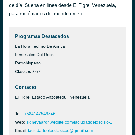
de día. Suena en línea desde El Tigre, Venezuela,
Aurora
hace 2 horas
XTASIS
para melómanos del mundo entero.
Programas Destacados
La Hora Techno De Annya
Inmortales Del Rock
Retrohispano
Clásicos 24/7
Contacto
El Tigre, Estado Anzoátegui, Venezuela
Tel.:
+584147549846
Web:
sidneyaaron.wixsite.com/laciudaddelosclsic-1
Email:
laciudaddelosclasicos@gmail.com