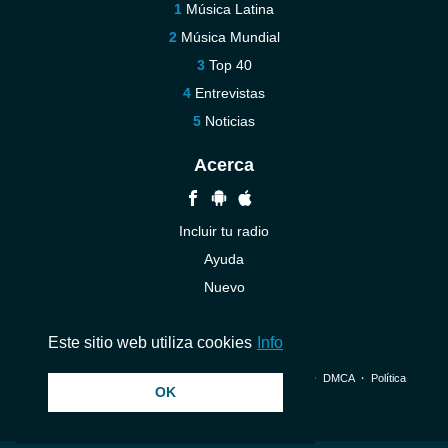
Música Latina
Música Mundial
Top 40
Entrevistas
Noticias
Acerca
Incluir tu radio
Ayuda
Nuevo
Contáctenos
Este sitio web utiliza cookies
Info
© 2026 InstantAudio. Reservados todos los derechos. ・
DMCA
・
Política
OK
de privacidad