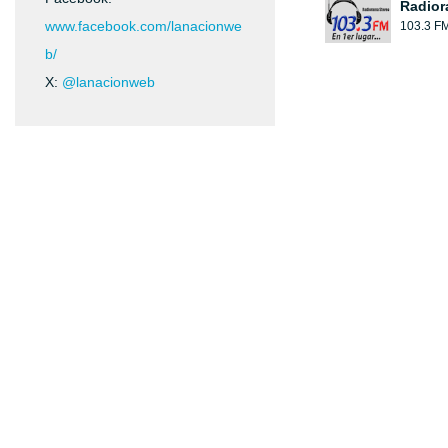
Radior
www.facebook.com/lanacionwe
103.3 F
b/
X:
@lanacionweb