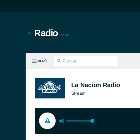
Radio
.co.ve
MENÚ
S GÉNEROS
La Nacion Radio
Stream