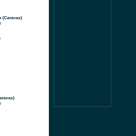
a (Caracas)
M
a
aracas)
M