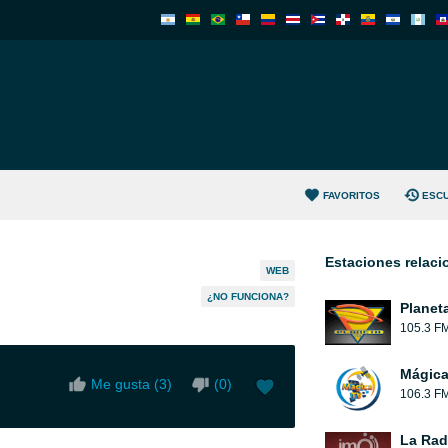
FAVORITOS
ESC
Estaciones relac
WEB
¿NO FUNCIONA?
Planet
105.3 F
Mágic
Me gusta (
3
)
(
0
)
106.3 F
La Rad