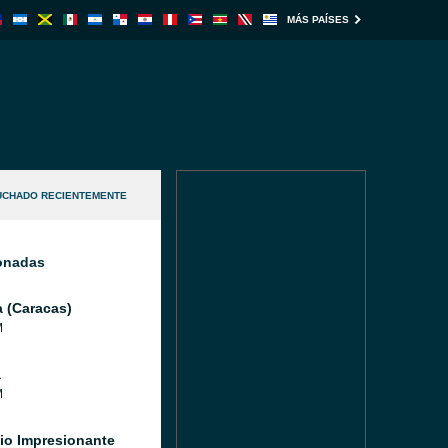
MÁS PAÍSES
UCHADO RECIENTEMENTE
ionadas
a (Caracas)
M
a
M
io Impresionante