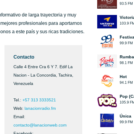
93.5 FM
nformativo de larga trayectoria y muy
Victori
mejores profesionales para aportarnos
103.9 F
onos a este país y sus ricas tradiciones.
Festiv
99.9 FM
Contacto
Rumba
98.1 FM
Calle 4 Entre Cra 6 Y 7. Edif La
Nacion - La Concordia, Tachira,
Hot
94.1 FM
Venezuela
Pop (C
Tel.:
+57 313 3333521
105.9 F
Web:
lanacionradio.fm
Única
Email:
99.9 FM
contacto@lanacionweb.com
Facebook: