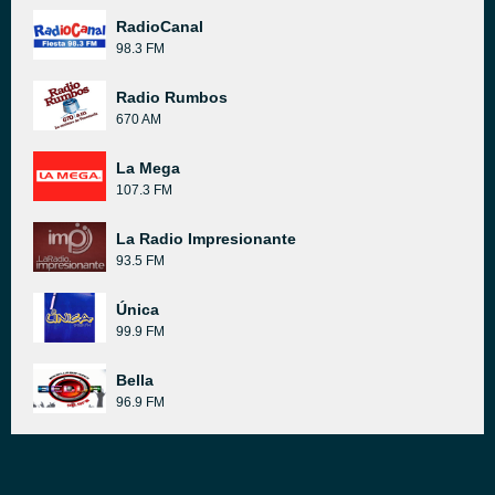
RadioCanal
98.3 FM
Radio Rumbos
670 AM
La Mega
107.3 FM
La Radio Impresionante
93.5 FM
Única
99.9 FM
Bella
96.9 FM