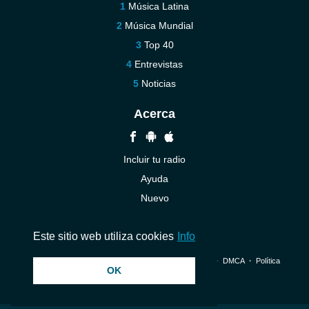
Música Latina
Música Mundial
Top 40
Entrevistas
Noticias
Acerca
Incluir tu radio
Ayuda
Nuevo
Contáctenos
Este sitio web utiliza cookies
Info
© 2026 InstantAudio. Reservados todos los derechos. ・
DMCA
・
Política
OK
de privacidad