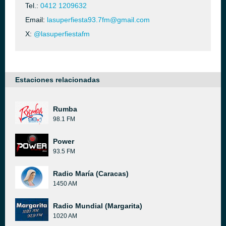
Tel.:
0412 1209632
Email:
lasuperfiesta93.7fm@gmail.com
X:
@lasuperfiestafm
Estaciones relacionadas
Rumba
98.1 FM
Power
93.5 FM
Radio María (Caracas)
1450 AM
Radio Mundial (Margarita)
1020 AM