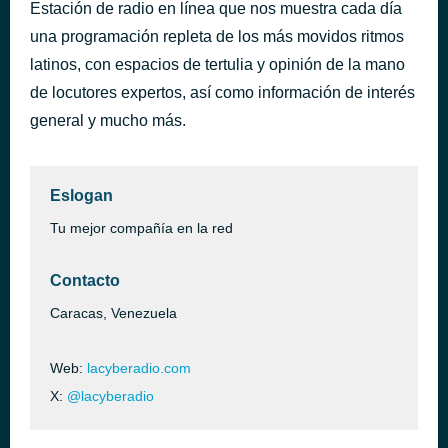
Estación de radio en línea que nos muestra cada día
Te Dedico
hace 42 minutos
una programación repleta de los más movidos ritmos
Carlos Vives con Alejandro Sanz
latinos, con espacios de tertulia y opinión de la mano
de locutores expertos, así como información de interés
general y mucho más.
Eslogan
Tu mejor compañía en la red
Contacto
Caracas, Venezuela
Web:
lacyberadio.com
X:
@lacyberadio