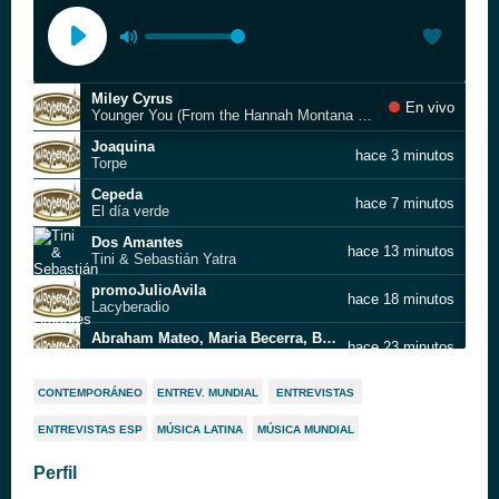
Miley Cyrus
En vivo
Younger You (From the Hannah Montana 20th Anniversary Special)
Joaquina
hace 3 minutos
Torpe
Cepeda
hace 7 minutos
El día verde
Dos Amantes
hace 13 minutos
Tini & Sebastián Yatra
promoJulioAvila
hace 18 minutos
Lacyberadio
Abraham Mateo, Maria Becerra, Big One
hace 23 minutos
Así
ELENA ROSE
hace 27 minutos
CONTEMPORÁNEO
ENTREV. MUNDIAL
ENTREVISTAS
HAPPY
ENTREVISTAS ESP
MÚSICA LATINA
MÚSICA MUNDIAL
Victoria Viera, Joaquin Bondoni
hace 32 minutos
Uno Mismo
Perfil
Miel Con Licor-Christian Nodal -
hace 37 minutos