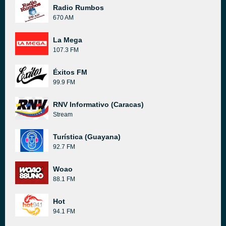
Radio Rumbos
670 AM
La Mega
107.3 FM
Éxitos FM
99.9 FM
RNV Informativo (Caracas)
Stream
Turística (Guayana)
92.7 FM
Woao
88.1 FM
Hot
94.1 FM