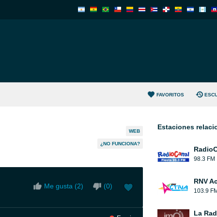
FAVORITOS
ESC
Estaciones relac
WEB
¿NO FUNCIONA?
RadioC
98.3 FM
RNV Ac
Me gusta (
2
)
(
0
)
103.9 F
La Rad