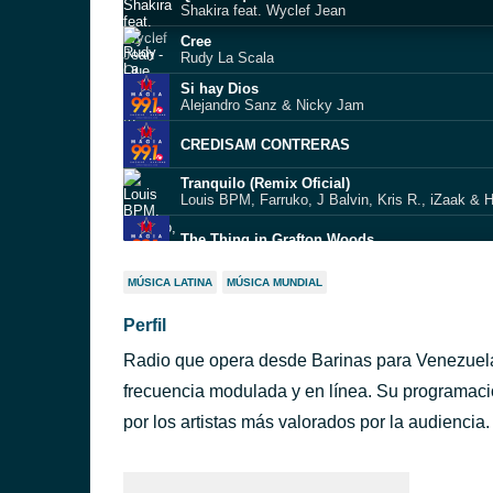
Shakira feat. Wyclef Jean
Cree
Rudy La Scala
Si hay Dios
Alejandro Sanz & Nicky Jam
CREDISAM CONTRERAS
Tranquilo (Remix Oficial)
Louis BPM, Farruko, J Balvin, Kris R., iZaak & 
The Thing in Grafton Woods
Pura Maldad_2025
MÚSICA LATINA
MÚSICA MUNDIAL
Maluma x J Balvin
Perfil
Alarma
Radio que opera desde Barinas para Venezuela 
Mi Testamento
Jorge Guerrero
frecuencia modulada y en línea. Su programaci
Homenaje a Dimension Latina
por los artistas más valorados por la audiencia.
[Free Cover] Dimension Latina