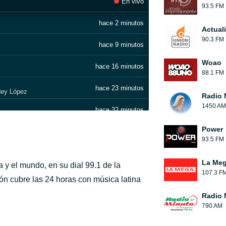
En vivo
93.5 FM
hace 2 minutos
Actual
90.3 FM
hace 9 minutos
Woao
hace 16 minutos
88.1 FM
hace 23 minutos
Hey López
Radio 
1450 AM
hace 32 minutos
Power
hace 38 minutos
93.5 FM
hace 44 minutos
La Me
y el mundo, en su dial 99.1 de la
107.3 F
hace 49 minutos
ón cubre las 24 horas con música latina
Radio 
hace 54 minutos
790 AM