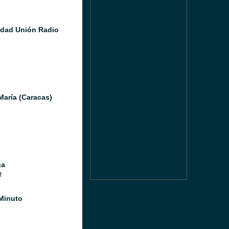
idad Unión Radio
María (Caracas)
ga
M
Minuto