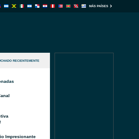
MÁS PAÍSES
UCHADO RECIENTEMENTE
ionadas
anal
tiva
M
io Impresionante