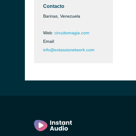
Contacto
Barinas, Venezuela
Web:
circuitomagia.com
Email:
info@extassisnetwork.com