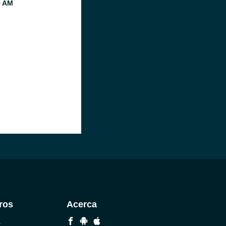
0 AM
ros
Acerca
a