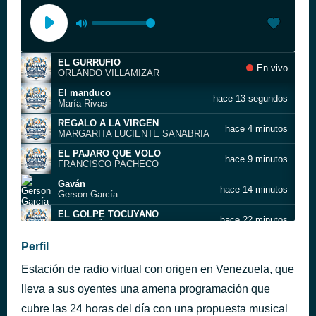
EL GURRUFIO
En vivo
ORLANDO VILLAMIZAR
El manduco
hace 13 segundos
María Rivas
REGALO A LA VIRGEN
hace 4 minutos
MARGARITA LUCIENTE SANABRIA
EL PAJARO QUE VOLO
hace 9 minutos
FRANCISCO PACHECO
Gaván
hace 14 minutos
Gerson García
EL GOLPE TOCUYANO
hace 22 minutos
CAROTA ÑEMA Y TAJA
REINO ANIMAL - 23
Perfil
hace 28 minutos
BENITO QUIROZ
Estación de radio virtual con origen en Venezuela, que
POPURRI A CARLOS GUEVARA
hace 34 minutos
ALI CABELLO
lleva a sus oyentes una amena programación que
cubre las 24 horas del día con una propuesta musical
Himno Nacional de La Republica Bolivariana De Venezuela Gloria al Bravo Pueblo
hace 44 minutos