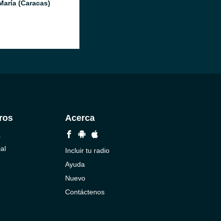
María (Caracas)
ros
Acerca
a
al
Incluir tu radio
Ayuda
Nuevo
Contáctenos