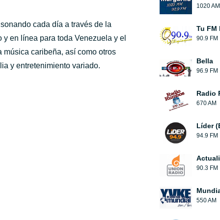
1020 AM
 sonando cada día a través de la
Tu FM 
 y en línea para toda Venezuela y el
90.9 FM
a música caribeña, así como otros
Bella
lia y entretenimiento variado.
96.9 FM
Radio
670 AM
Líder 
94.9 FM
Actual
90.3 FM
Mundia
550 AM