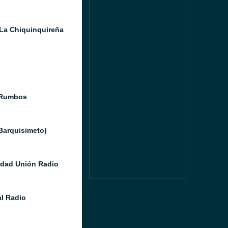
La Chiquinquireña
 Rumbos
(Barquisimeto)
idad Unión Radio
l Radio