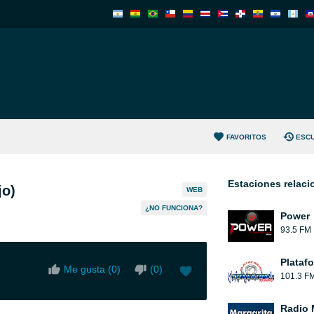
FAVORITOS
ESC
Estaciones relac
jo)
WEB
¿NO FUNCIONA?
Power
93.5 FM
Plataf
Me gusta (
0
)
(
0
)
101.3 F
Radio 