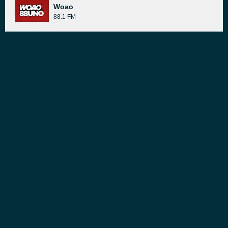
Woao
88.1 FM