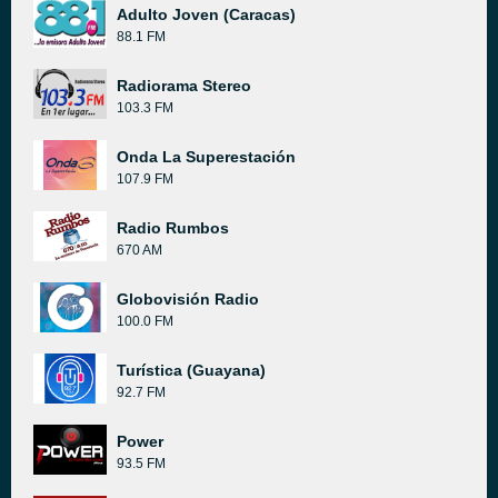
Adulto Joven (Caracas)
88.1 FM
Radiorama Stereo
103.3 FM
Onda La Superestación
107.9 FM
Radio Rumbos
670 AM
Globovisión Radio
100.0 FM
Turística (Guayana)
92.7 FM
Power
93.5 FM