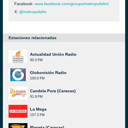
Facebook:
www.facebook.com/groups/metropolisfm/
X:
@metropolisfm
Estaciones relacionadas
Actualidad Unión Radio
90.3 FM
Globovisión Radio
100.0 FM
Candela Pura (Caracas)
91.9 FM
La Mega
107.3 FM
Planeta (Caracas)