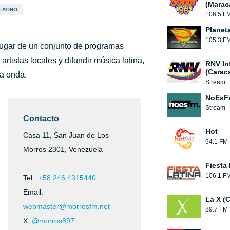
(Marac
LATINO
106.5 F
Planet
105.3 F
 lugar de un conjunto de programas
rtistas locales y difundir música latina,
RNV In
(Carac
a onda.
Stream
NoEsF
Stream
Contacto
Hot
Casa 11, San Juan de Los
94.1 FM
Morros 2301, Venezuela
Fiesta 
106.1 F
Tel.:
+58 246 4315440
Email:
La X (
webmaster@morrosfm.net
89.7 FM
X:
@morros897