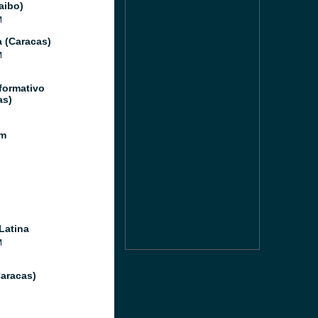
aibo)
M
a (Caracas)
M
formativo
as)
m
Latina
M
Caracas)