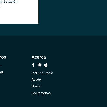
a Estación
M
ros
Acerca
a
al
Incluir tu radio
Ayuda
Nuevo
Contáctenos