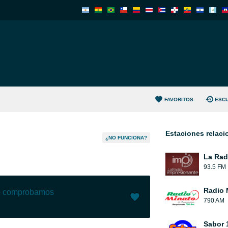
FAVORITOS
ESC
Estaciones relac
¿NO FUNCIONA?
La Rad
93.5 FM
Radio 
lo comprobamos
790 AM
Me gusta (
0
)
(
0
)
Sabor 