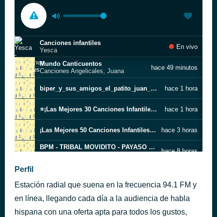
Canciones infantiles
En vivo
Yesca
Mundo Canticuentos
hace 49 minutos
Canciones Angelicales, Juana
biper_y_sus_amigos_el_patito_juan_4k_canciones_infantiles_mp3_62335
hace 1 hora
⭐️¡Las Mejores 30 Canciones Infantiles ??????_?? LA GRANJA DE ZENÓN ????_?? MIX ?? PARA NIÑOS
hace 1 hora
¡Las Mejores 50 Canciones Infantiles de La Granja de Zenón! El Reino Infantil
hace 3 horas
BPM - TRIBAL MOVIDITO - PAYASO DJ RMX - LA BOMBA
hace 8 horas
140
BPM - TRIBAL MOVIDITO - PAYASO DJ RMX - CURIKINGUE
Perfil
hace 9 horas
140
Estación radial que suena en la frecuencia 94.1 FM y
BPM - TRIBAL MOVIDITO - PAYASO DJ RMX - CONSUELO
hace 9 horas
140
en línea, llegando cada día a la audiencia de habla
BPM - TRIBAL MOVIDITO - PAYASO DJ RMX - CONEJITO
hispana con una oferta apta para todos los gustos,
hace 9 horas
140