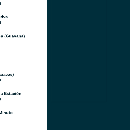
M
tiva
M
ica (Guayana)
aracas)
M
a Estación
M
Minuto