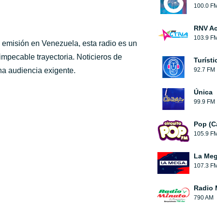
100.0 F
RNV Ac
103.9 F
emisión en Venezuela, esta radio es un
impecable trayectoria. Noticieros de
Turíst
na audiencia exigente.
92.7 FM
Única
99.9 FM
Pop (C
105.9 F
La Meg
107.3 F
Radio 
790 AM