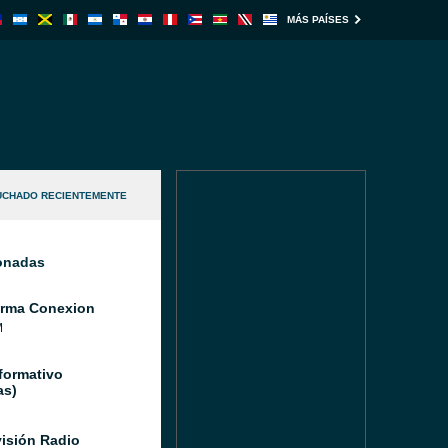
MÁS PAÍSES
UCHADO RECIENTEMENTE
ionadas
orma Conexion
M
formativo
as)
isión Radio