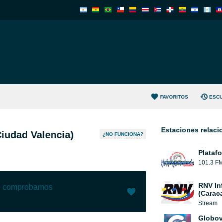
FAVORITOS
ESC
Estaciones relac
iudad Valencia)
¿NO FUNCIONA?
Plataf
101.3 F
RNV In
lo comprobamos
(Carac
Stream
Me gusta (
1
)
(
0
)
Globov