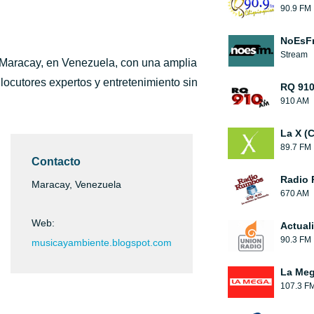
90.9 FM
NoEsF
Stream
 Maracay, en Venezuela, con una amplia
locutores expertos y entretenimiento sin
RQ 91
910 AM
La X (
89.7 FM
Contacto
Radio
Maracay, Venezuela
670 AM
Web:
Actual
90.3 FM
musicayambiente.blogspot.com
La Me
107.3 F