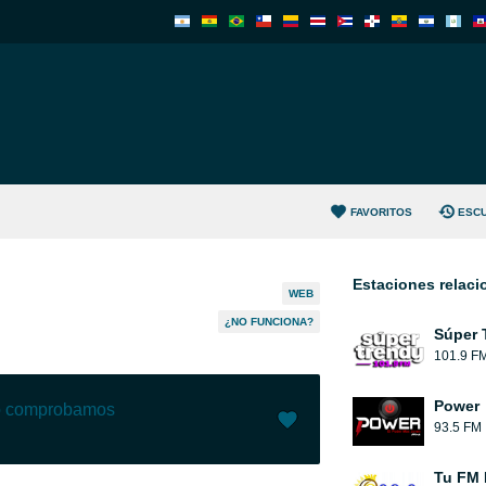
FAVORITOS
ESC
Estaciones relac
WEB
¿NO FUNCIONA?
Súper 
101.9 F
Power
lo comprobamos
93.5 FM
Me gusta (
0
)
(
0
)
Tu FM 