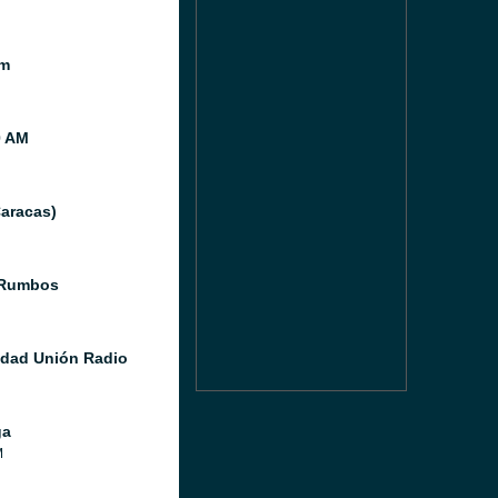
m
0 AM
Caracas)
 Rumbos
idad Unión Radio
ga
M