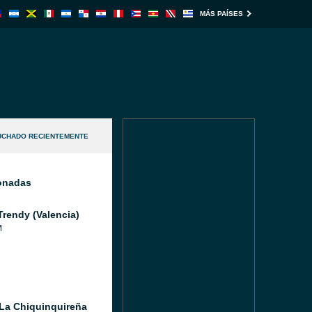
MÁS PAÍSES
UCHADO RECIENTEMENTE
ionadas
Trendy (Valencia)
M
La Chiquinquireña