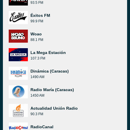
93.5 FM
Éxitos FM
99.9 FM
Woao
88.1 FM
La Mega Estación
107.3 FM
Dinámica (Caracas)
1490 AM
Radio María (Caracas)
1450 AM
Actualidad Unión Radio
90.3 FM
RadioCanal