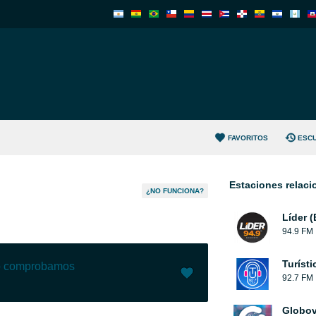
FAVORITOS
ESC
Estaciones relac
¿NO FUNCIONA?
Líder 
94.9 FM
Turíst
lo comprobamos
92.7 FM
Me gusta (
6
)
(
0
)
Globov