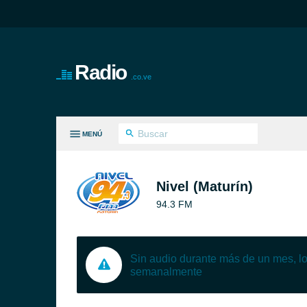
Radio
.co.ve
MENÚ
S GÉNEROS
Nivel (Maturín)
94.3 FM
Sin audio durante más de un mes, 
semanalmente