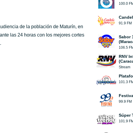
100.0 F
Candel
91.9 FM
udiencia de la población de Maturín, en
nte las 24 horas con los mejores cortes
Sabor 
(Marac
.
106.5 F
RNV In
(Carac
Stream
Plataf
101.3 F
Festiv
99.9 FM
Súper 
101.9 F