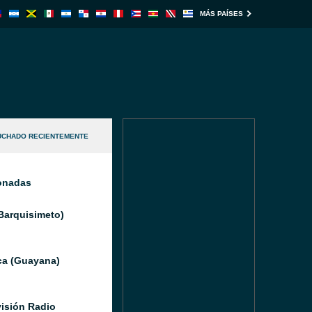
MÁS PAÍSES
UCHADO RECIENTEMENTE
ionadas
(Barquisimeto)
ica (Guayana)
isión Radio