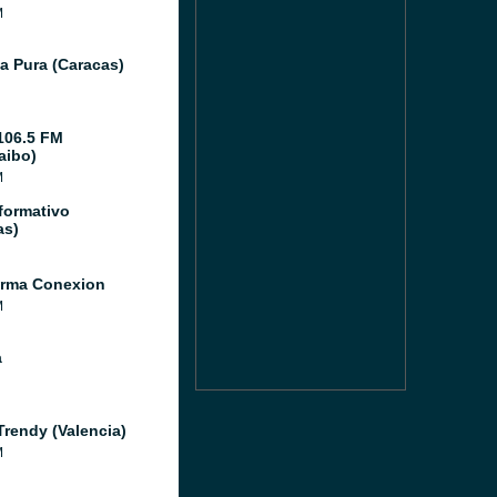
M
a Pura (Caracas)
106.5 FM
aibo)
M
formativo
as)
orma Conexion
M
a
Trendy (Valencia)
M