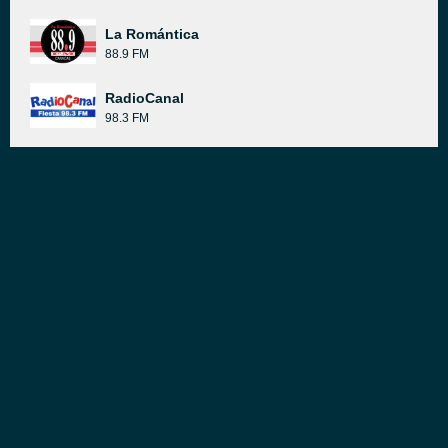
La Romántica
88.9 FM
RadioCanal
98.3 FM