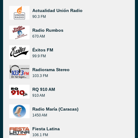
Actualidad Unión Radio
90.3 FM
Radio Rumbos
670 AM
Éxitos FM
99.9 FM
Radiorama Stereo
103.3 FM
RQ 910 AM
910 AM
Radio María (Caracas)
1450 AM
Fiesta Latina
106.1 FM