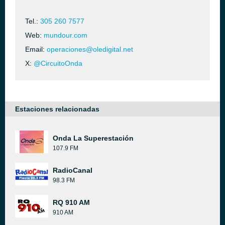
Tel.:
305 260 7577
Web:
mundour.com
Email:
operaciones@oledigital.net
X:
@CircuitoOnda
Estaciones relacionadas
Onda La Superestación
107.9 FM
RadioCanal
98.3 FM
RQ 910 AM
910 AM