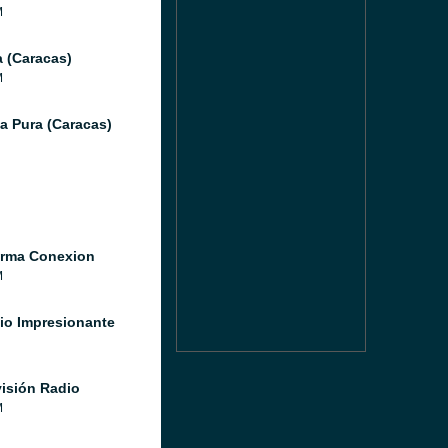
M
a (Caracas)
M
a Pura (Caracas)
orma Conexion
M
io Impresionante
isión Radio
M