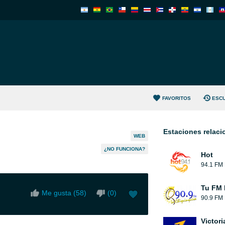
FAVORITOS
ESC
Estaciones relac
WEB
¿NO FUNCIONA?
Hot
94.1 FM
Tu FM 
Me gusta (
58
)
(
0
)
90.9 FM
Victori