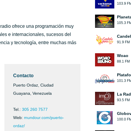
103.9 F
Planet
105.3 F
radio ofrece una programación muy
les e internacionales, sucesos del
Candel
iencia y tecnología, entre muchas más
91.9 FM
Woao
88.1 FM
Plataf
Contacto
101.3 F
Puerto Ordaz, Ciudad
Guayana, Venezuela
La Rad
93.5 FM
Tel.:
305 260 7577
Globov
Web:
mundour.com/puerto-
100.0 F
ordaz/