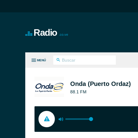
Radio
.co.ve
MENÚ
S GÉNEROS
Onda (Puerto Ordaz)
88.1 FM