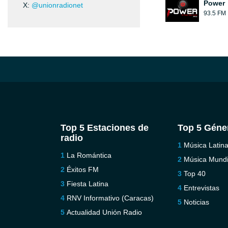
Power
X:
@unionradionet
93.5 FM
Top 5 Estaciones de
Top 5 Géne
radio
Música Latin
La Romántica
Música Mundi
Éxitos FM
Top 40
Fiesta Latina
Entrevistas
RNV Informativo (Caracas)
Noticias
Actualidad Unión Radio